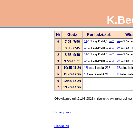
K.Be
Nr
Godz
Poniedziałek
Wto
0
7:05- 7:50
1A
-1/3
Zaj.Prakt_1
W-2
2A
-2/3
Zaj.P
1
8:00- 8:45
1A
-1/3
Zaj.Prakt_1
W-2
2A
-2/3
Zaj.P
2
8:55- 9:40
1A
-1/3
Zaj.Prakt_1
W-2
2A
-2/3
Zaj.P
3
9:50-10:35
1A
-1/3
Zaj.Prakt_1
W-2
2A
-2/3
Zaj.P
4
10:45-11:30
1B
ele. i elekt
218
1B
ele. i el
5
11:40-12:25
1B
ele. i elekt
218
1B
ele. i el
6
12:45-13:30
7
13:40-14:25
Obowiązuje od: 21.05.2026 r. (korekty w numeracji sal
Drukuj plan
Plan lekcji