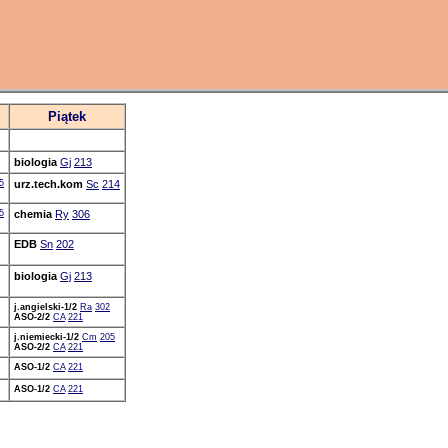
Piątek
biologia
Gj
213
5
urz.tech.kom
Sc
214
5
chemia
Ry
306
EDB
Sn
202
biologia
Gj
213
j.angielski-1/2
Ra
302
ASO-2/2
CA
221
j.niemiecki-1/2
Cm
205
ASO-2/2
CA
221
ASO-1/2
CA
221
ASO-1/2
CA
221