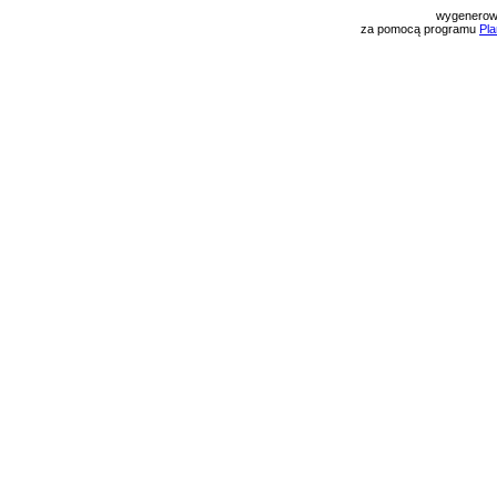
wygenerow
za pomocą programu
Pla