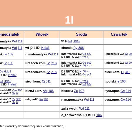
1I
niedziałek
Wtorek
Środa
Czwartek
matyka
Wd
111
wf-j1
Do
Hala1
matyka
Wd
111
wf
-j2
#1DI
Hala1
chemia
Ry
306
ski
Ie
109
r_matematyka
Wd
111
informatyka-1/2
Go
pc2
j.niemiecki-2/2
Wj
20
D i NUTK-2/2
Hr
W-4
ski
Ie
109
urz.tech.kom
Sc
218
informatyka-1/2
Go
pc2
j.niemiecki-2/2
Wj
20
D i NUTK-2/2
Hr
W-4
Do
Hala3
urz.tech.kom
Sc
218
D i NUTK-1/2
Hr
W-4
sieci kom.
Cj
311
2
#1DI
Hala2
informatyka-2/2
Go
pc2
Do
Hala1
sieci kom.
Cj
311
D i NUTK-1/2
Hr
W-4
j.polski
Ie
108
2
#1DI
Hala2
informatyka-2/2
Go
pc2
iecki-1/2
Cm
205
bizn.i zarz.
AM
106
historia
Ze
107
syst.oper.
CA
214
elski-2/2
Gz
6
elski-1/2
Ra
302
religia-1/1
Po
202
r_matematyka
Wd
111
syst.oper.
CA
214
elski-2/2
Gz
6
zaj.z wych.
Wd
111
e_zdrowotna
-1/1
#1E1
106
 r. (korekty w numeracji sal i komentarzach)