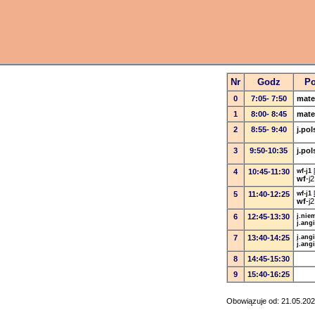
Nr
Godz
Po
0
7:05- 7:50
mate
1
8:00- 8:45
mate
2
8:55- 9:40
j.pol
3
9:50-10:35
j.pol
4
10:45-11:30
wf-j1
wf
-j
5
11:40-12:25
wf-j1
wf
-j
6
12:45-13:30
j.niem
j.angi
7
13:40-14:25
j.angi
j.angi
8
14:45-15:30
9
15:40-16:25
Obowiązuje od: 21.05.2026